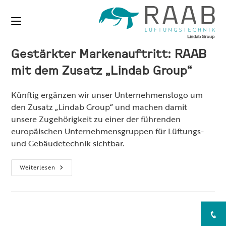
Zum
Inhalt
springen
Gestärkter Markenauftritt: RAAB
mit dem Zusatz „Lindab Group“
Künftig ergänzen wir unser Unternehmenslogo um
den Zusatz „Lindab Group“ und machen damit
unsere Zugehörigkeit zu einer der führenden
europäischen Unternehmensgruppen für Lüftungs-
und Gebäudetechnik sichtbar.
Gestärkter
Weiterlesen
Markenauftritt:
RAAB
Mit
Dem
Zusatz
„Lindab
Group“