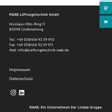
RAAB Lüftungstechnik GmbH
Nicolaus-Otto-Ring 11
85098 Großmehring
Tel.: +49 (0)8456 92 39 910
Fax: +49 (0)8456 92 39 911
Mail:
info@lueftungstechnik-raab.de
Impressum
Datenschutz
Opens
Opens
in
in
RAAB. Ein Unternehmen Der Lindab Gruppe.
a
a