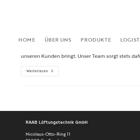
Zum
Inhalt
springen
Wir nutzen jeden Millimeter!
HOME
ÜBER UNS
PRODUKTE
LOGIST
Unsere Logistikabteilung hat mal wieder ganze Arb
unseren Kunden bringt. Unser Team sorgt stets dafü
Wir
Weiterlesen
Nutzen
Jeden
Millimeter!
RAAB Lüftungstechnik GmbH
Nicolaus-Otto-Ring 11