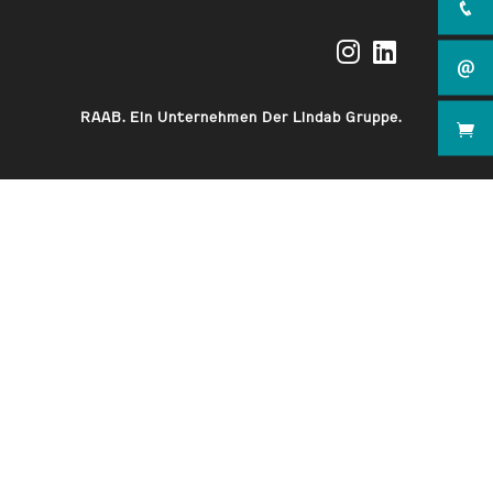
Opens
Opens
in
in
RAAB. Ein Unternehmen Der Lindab Gruppe.
a
a
new
new
tab
tab