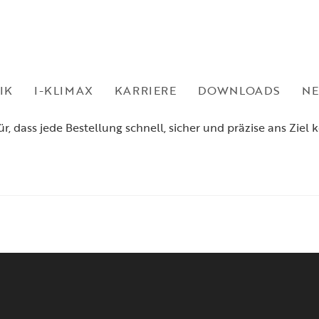
IK
I-KLIMAX
KARRIERE
DOWNLOADS
N
eit geleistet! ?? Seht euch diesen perfekt beladenen LKW a
r, dass jede Bestellung schnell, sicher und präzise ans Ziel