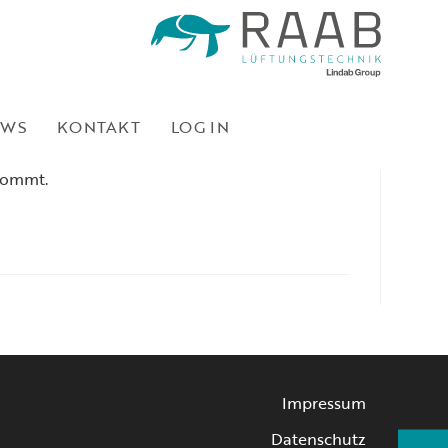
EWS
KONTAKT
LOG IN
n, der unsere hochwertigen Lüftungskanäle zu
 kommt.
Impressum
Datenschutz