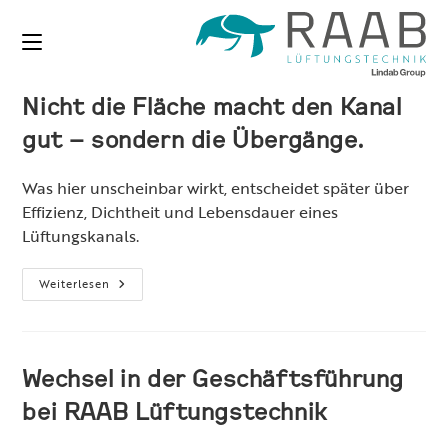
Zum
Inhalt
springen
Nicht die Fläche macht den Kanal
gut – sondern die Übergänge.
Was hier unscheinbar wirkt, entscheidet später über
Effizienz, Dichtheit und Lebensdauer eines
Lüftungskanals.
Nicht
Weiterlesen
Die
Fläche
Macht
Den
Kanal
Gut
Wechsel in der Geschäftsführung
–
Sondern
bei RAAB Lüftungstechnik
Die
Übergänge.