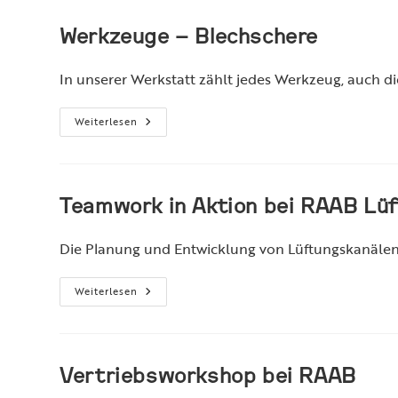
Werkzeuge – Blechschere
In unserer Werkstatt zählt jedes Werkzeug, auch di
Werkzeuge
Weiterlesen
–
Blechschere
Teamwork in Aktion bei RAAB Lü
Die Planung und Entwicklung von Lüftungskanälen 
Teamwork
Weiterlesen
In
Aktion
Bei
RAAB
Lüftungstechnik
Vertriebsworkshop bei RAAB