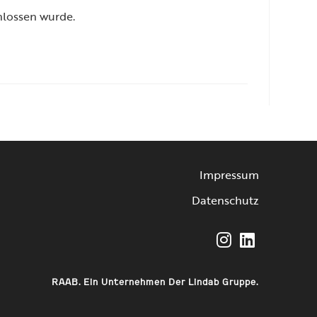
hlossen wurde.
Impressum
Datenschutz
Opens
Opens
in
in
RAAB. Ein Unternehmen Der Lindab Gruppe.
a
a
new
new