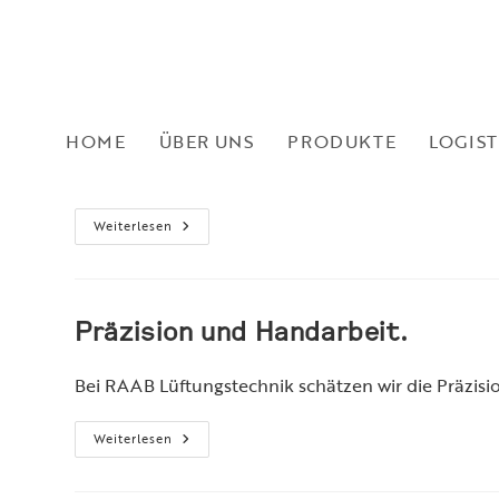
Zum
Inhalt
springen
Sonderwünsche sind der neue St
HOME
ÜBER UNS
PRODUKTE
LOGIST
Das Heizungs-Journal berichtet exklusiv über Fel
Sonderwünsche
Weiterlesen
Sind
Der
Neue
Standard
Präzision und Handarbeit.
Bei RAAB Lüftungstechnik schätzen wir die Präzisi
Präzision
Weiterlesen
Und
Handarbeit.