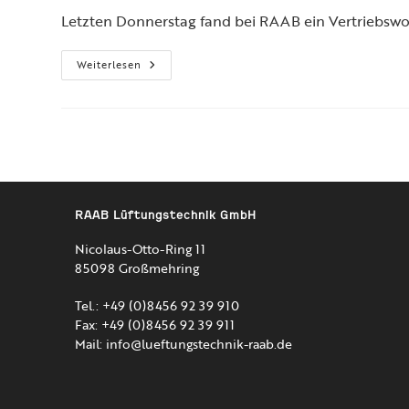
Letzten Donnerstag fand bei RAAB ein Vertriebswo
Vertriebsworkshop
Weiterlesen
Bei
RAAB
RAAB Lüftungstechnik GmbH
Nicolaus-Otto-Ring 11
85098 Großmehring
Tel.: +49 (0)8456 92 39 910
Fax: +49 (0)8456 92 39 911
Mail:
info@lueftungstechnik-raab.de