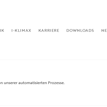
andard
IK
I-KLIMAX
KARRIERE
DOWNLOADS
N
derer, Lindab und Raab. Praxiseinblicke zum Vorgehen eine
on unserer automatisierten Prozesse.